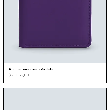
Anilina para cuero Violeta
Precio
$ 25.863,00