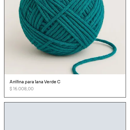
Anilina para lana Verde C
Precio
$ 16.008,00