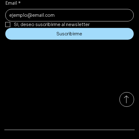
Email
*
Si, deseo suscribirme al newsletter
Suscribirme
Contacto
cfadquimica@gmail.com
Tel:
+54 9 11 2524-0864
Roseti 124, C1427, CABA, Argentina
Lunes a Viernes 9:00am - 16:00pm
©​ Copyright 2025 | Cfadquimica