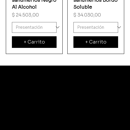
sahumerios Negro
sahumerios Bordo
Al Alcohol
Soluble
Precio
Precio
$ 24.503,00
$ 34.030,00
+ Carrito
+ Carrito
CFAD
© 2035 by Business N
Terminos & Condiciones
Inicio