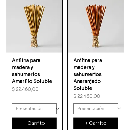
Anilina para
Anilina para
madera y
madera y
sahumerios
sahumerios
Amarillo Soluble
Anaranjado
Soluble
Precio
$ 22.460,00
Precio
$ 22.460,00
+ Carrito
+ Carrito