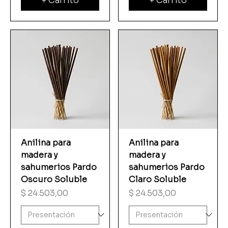
+ Carrito
+ Carrito
Anilina para
Anilina para
madera y
madera y
sahumerios Pardo
sahumerios Pardo
Oscuro Soluble
Claro Soluble
Precio
Precio
$ 24.503,00
$ 24.503,00