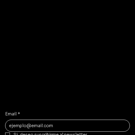
Política de Privacidad
Tienda
Devoluciones
Sobre Nosotros
Polticias de Envio
FAQs
Contacto
Recibí lo último
Ofertas secretas, lanzamientos y beneficios exclusivos.
Email
*
Si, deseo suscribirme al newsletter