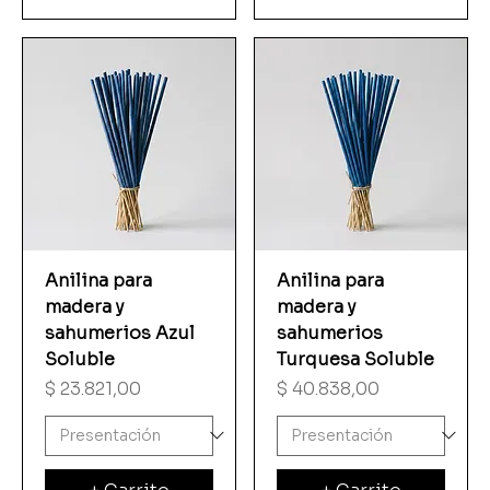
Anilina para
Anilina para
madera y
madera y
sahumerios Azul
sahumerios
Soluble
Turquesa Soluble
Precio
Precio
$ 23.821,00
$ 40.838,00