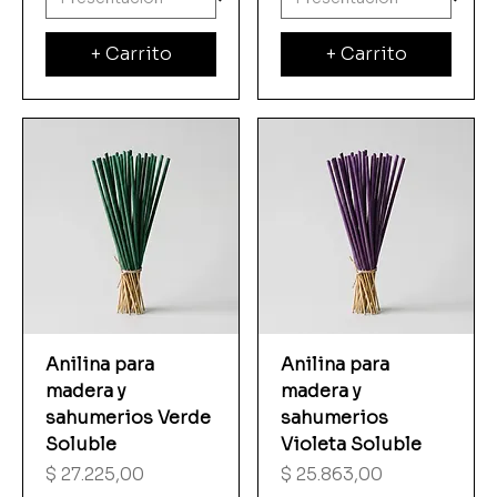
+ Carrito
+ Carrito
Anilina para
Anilina para
madera y
madera y
sahumerios Verde
sahumerios
Soluble
Violeta Soluble
Precio
Precio
$ 27.225,00
$ 25.863,00