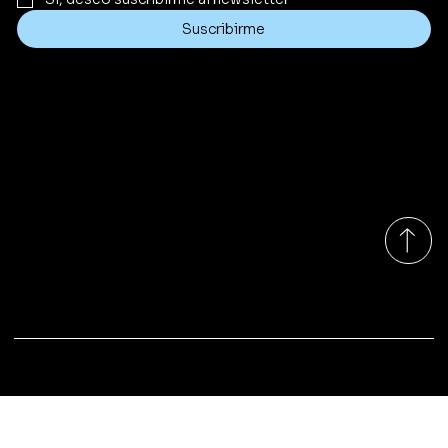
Suscribirme
Contacto
cfadquimica@gmail.com
Tel:
+54 9 11 2524-0864
Roseti 124, C1427, CABA, Argentina
Lunes a Viernes 9:00am - 16:00pm
©​ Copyright 2025 | Cfadquimica