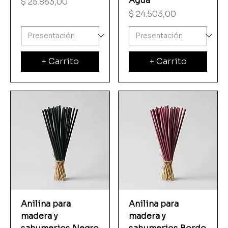
Agua
Precio
$ 25.863,00
Precio
$ 24.503,00
+ Carrito
+ Carrito
Anilina para
Anilina para
madera y
madera y