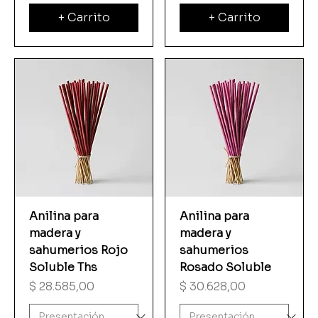
+ Carrito
+ Carrito
Anilina para
Anilina para
madera y
madera y
sahumerios Rojo
sahumerios
Soluble Ths
Rosado Soluble
Precio
Precio
$ 28.585,00
$ 30.628,00