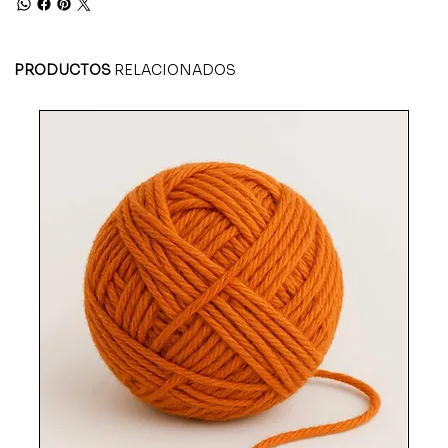
PRODUCTOS
RELACIONADOS