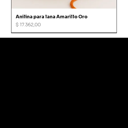
Anilina para lana Amarillo Oro
Precio
$ 17.362,00
CFAD
© 2035 by Business N
Terminos & Condiciones
Inicio
Política de Privacidad
Tienda
Devoluciones
Sobre Nosotros
Polticias de Envio
FAQs
Contacto