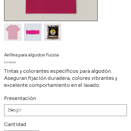
Anilina para algodon Fucsia
Precio
$ 21.780,00
Tintas y colorantes específicos para algodón.
Aseguran fijación duradera, colores vibrantes y
excelente comportamiento en el lavado.
Presentación
Cantidad