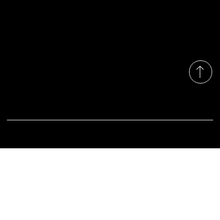
Contacto
cfadquimica@gmail.com
Tel:
+54 9 11 2524-0864
Roseti 124, C1427, CABA, Argentina
Lunes a Viernes 9:00am - 16:00pm
©​ Copyright 2025 | Cfadquimica