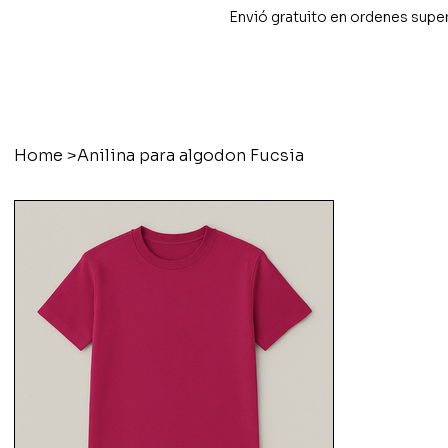
Envió gratuito en ordenes supe
Home
>
Anilina para algodon Fucsia