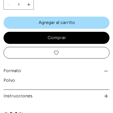
Agregar al carrito
Comprar
Formato
Polvo
Instrucciones