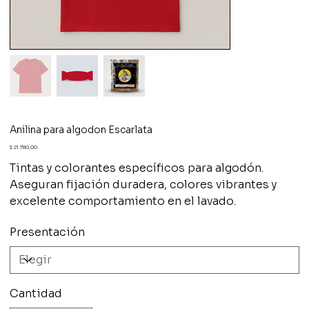
Anilina para algodon Escarlata
Precio
$ 21.780,00
Tintas y colorantes específicos para algodón.
Aseguran fijación duradera, colores vibrantes y
excelente comportamiento en el lavado.
Presentación
Cantidad