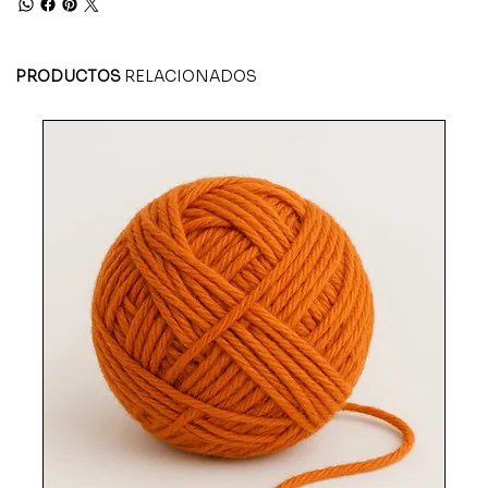
PRODUCTOS
RELACIONADOS