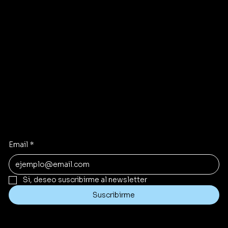
Anilina para lana Pardo Bismarck
Anilina para lana Amarillo Limon
Anilina para lana Anaranjado
Anilina para lana Amarillo Canario
Anilina para lana Solferino
Anilina para lana Fucsina
Anilina para lana Cereza Granate
Anilina para lana Punzo 6R
Anilina para lana Pardo
Anilina para lana Rojo Solido
Anilina para lana Escarlata
Anilina para lana Rosado Cartamina
Anilina para lana Floxina
Anilina para lana Punzo 3R
Anilina para lana Lacre
Precio
Precio
Precio
Precio
Precio
Precio
Precio
Precio
Precio
Precio
Precio
Precio
Precio
Precio
Precio
$ 18.635,00
$ 18.022,00
$ 16.771,00
$ 17.362,00
$ 16.771,00
$ 21.180,00
$ 19.908,00
$ 16.771,00
$ 16.939,00
$ 20.159,00
$ 16.771,00
$ 21.010,00
$ 21.010,00
$ 16.771,00
$ 20.670,00
Recibí lo último
Ofertas secretas, lanzamientos y beneficios exclusivos.
Email
*
Si, deseo suscribirme al newsletter
Suscribirme