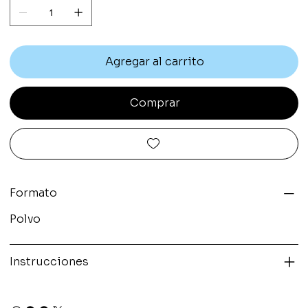
Agregar al carrito
Comprar
Formato
Polvo
Instrucciones