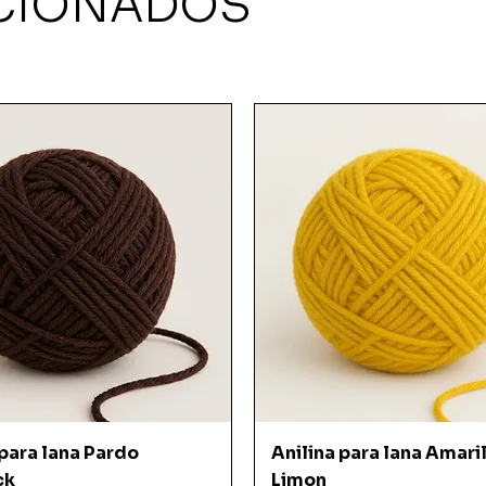
CIONADOS
Vista rápida
Vista rápida
 para lana Pardo
Anilina para lana Amari
ck
Limon