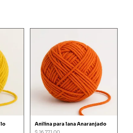
Vista rápida
llo
Anilina para lana Anaranjado
Precio
$ 16.771,00