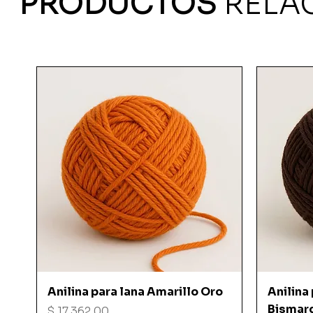
PRODUCTOS
RELA
Vista rápida
Anilina para lana Amarillo Oro
Anilina
Bismar
Precio
$ 17.362,00