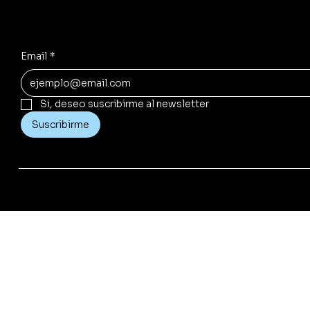
Ofertas secretas, lanzamientos y beneficios exclusivos.
Email
*
Si, deseo suscribirme al newsletter
Suscribirme
©​ Copyright 2025 | Cfadquimica