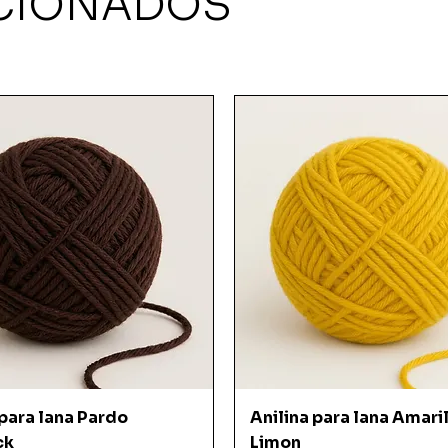
CIONADOS
Vista rápida
Vista rápida
 para lana Pardo
Anilina para lana Amari
ck
Limon