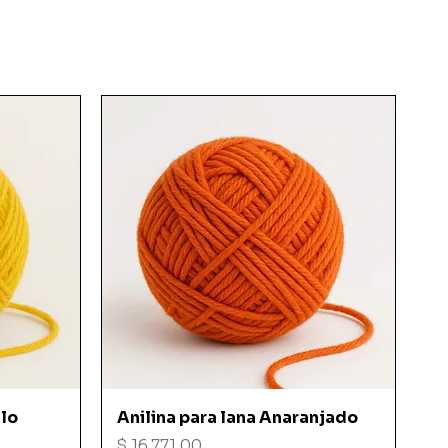
Vista rápida
llo
Anilina para lana Anaranjado
Precio
$ 16.771,00