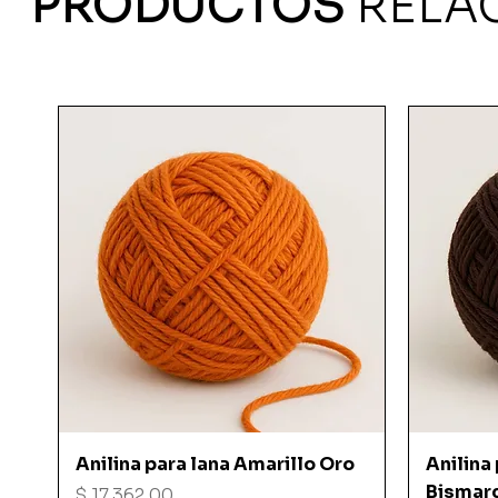
PRODUCTOS
RELA
Vista rápida
Anilina para lana Amarillo Oro
Anilina
Bismar
Precio
$ 17.362,00