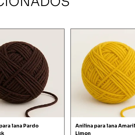
CIONADOS
Vista rápida
Vista rápida
 para lana Pardo
Anilina para lana Amari
ck
Limon