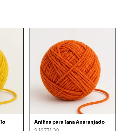
Vista rápida
llo
Anilina para lana Anaranjado
Precio
$ 16.771,00