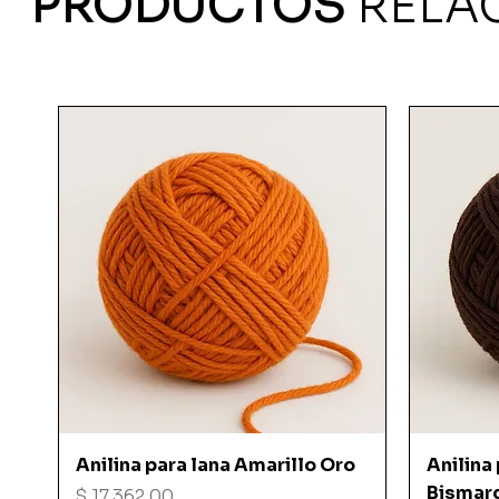
PRODUCTOS
RELA
Vista rápida
Anilina para lana Amarillo Oro
Anilina
Bismar
Precio
$ 17.362,00