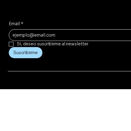
Ofertas secretas, lanzamientos y beneficios exclusivos.
Email
*
Si, deseo suscribirme al newsletter
Suscribirme
©​ Copyright 2025 | Cfadquimica