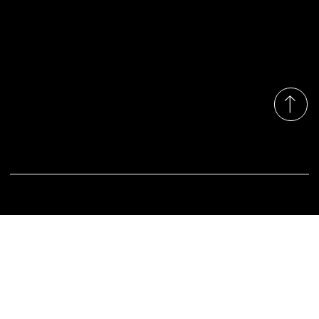
Contacto
cfadquimica@gmail.com
Tel:
+54 9 11 2524-0864
Roseti 124, C1427, CABA, Argentina
Lunes a Viernes 9:00am - 16:00pm
©​ Copyright 2025 | Cfadquimica