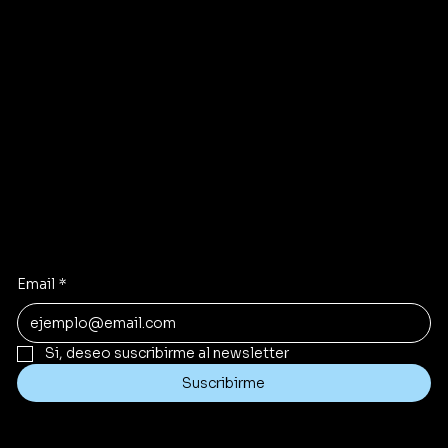
Anilina para lana Pardo Bismarck
Anilina para lana Amarillo Limon
Anilina para lana Anaranjado
Anilina para lana Amarillo Canario
Anilina para lana Solferino
Anilina para lana Fucsina
Anilina para lana Cereza Granate
Anilina para lana Punzo 6R
Anilina para lana Pardo
Anilina para lana Rojo Solido
Anilina para lana Escarlata
Anilina para lana Rosado Cartamina
Anilina para lana Floxina
Anilina para lana Punzo 3R
Anilina para lana Lacre
Precio
Precio
Precio
Precio
Precio
Precio
Precio
Precio
Precio
Precio
Precio
Precio
Precio
Precio
Precio
$ 18.635,00
$ 18.022,00
$ 16.771,00
$ 17.362,00
$ 16.771,00
$ 21.180,00
$ 19.908,00
$ 16.771,00
$ 16.939,00
$ 20.159,00
$ 16.771,00
$ 21.010,00
$ 21.010,00
$ 16.771,00
$ 20.670,00
Recibí lo último
Ofertas secretas, lanzamientos y beneficios exclusivos.
Email
*
Si, deseo suscribirme al newsletter
Suscribirme