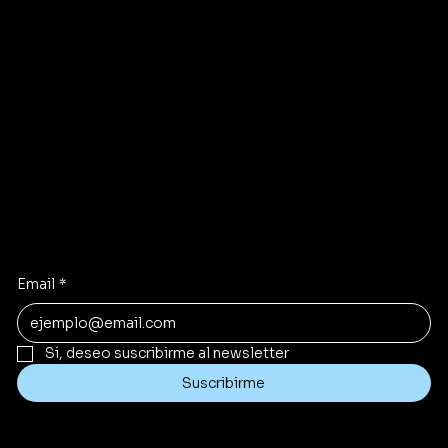
Anilina para lana Pardo Bismarck
Anilina para lana Amarillo Limon
Anilina para lana Anaranjado
Anilina para lana Amarillo Canario
Anilina para lana Solferino
Anilina para lana Fucsina
Anilina para lana Cereza Granate
Anilina para lana Punzo 6R
Anilina para lana Pardo
Anilina para lana Rojo Solido
Anilina para lana Escarlata
Anilina para lana Rosado Cartamina
Anilina para lana Floxina
Anilina para lana Punzo 3R
Anilina para lana Lacre
Precio
Precio
Precio
Precio
Precio
Precio
Precio
Precio
Precio
Precio
Precio
Precio
Precio
Precio
Precio
$ 18.635,00
$ 18.022,00
$ 16.771,00
$ 17.362,00
$ 16.771,00
$ 21.180,00
$ 19.908,00
$ 16.771,00
$ 16.939,00
$ 20.159,00
$ 16.771,00
$ 21.010,00
$ 21.010,00
$ 16.771,00
$ 20.670,00
Recibí lo último
Ofertas secretas, lanzamientos y beneficios exclusivos.
Email
*
Si, deseo suscribirme al newsletter
Suscribirme