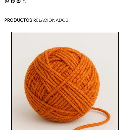
PRODUCTOS
RELACIONADOS