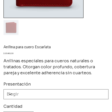
Anilina para cuero Escarlata
Precio
$ 25.863,00
Anilinas especiales para cueros naturales o
tratados. Otorgan color profundo, cobertura
pareja y excelente adherencia sin cuarteos.
Presentación
Cantidad