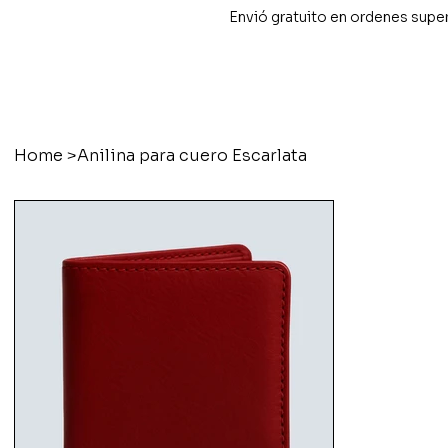
Envió gratuito en ordenes supe
Home
>
Anilina para cuero Escarlata