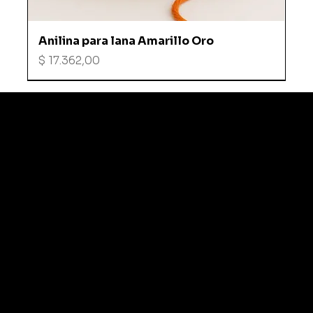
Anilina para lana Amarillo Oro
Precio
$ 17.362,00
CFAD
© 2035 by Business N
Terminos & Condiciones
Inicio
Política de Privacidad
Tienda
Devoluciones
Sobre Nosotros
Polticias de Envio
FAQs
Contacto