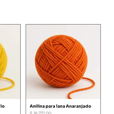
Vista rápida
llo
Anilina para lana Anaranjado
Precio
$ 16.771,00