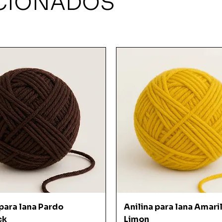
CIONADOS
Vista rápida
Vista rápida
 para lana Pardo
Anilina para lana Amari
ck
Limon