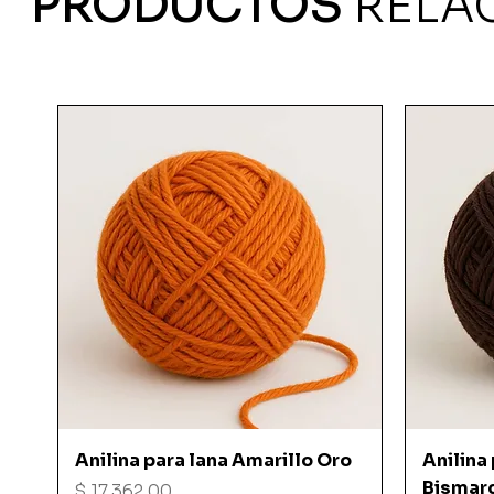
PRODUCTOS
RELA
Vista rápida
Anilina para lana Amarillo Oro
Anilina
Bismar
Precio
$ 17.362,00