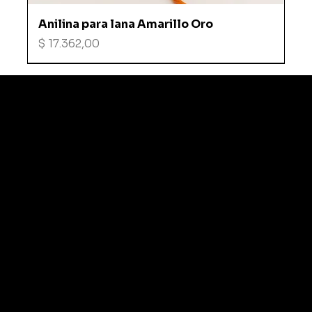
Anilina para lana Amarillo Oro
Precio
$ 17.362,00
CFAD
© 2035 by Business N
Terminos & Condiciones
Inicio
Política de Privacidad
Tienda
Devoluciones
Sobre Nosotros
Polticias de Envio
FAQs
Contacto