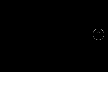
Contacto
cfadquimica@gmail.com
Tel:
+54 9 11 2524-0864
Roseti 124, C1427, CABA, Argentina
Lunes a Viernes 9:00am - 16:00pm
©​ Copyright 2025 | Cfadquimica