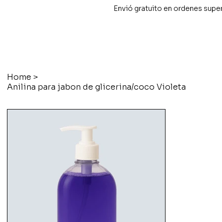
Envió gratuito en ordenes supe
Home
>
Anilina para jabon de glicerina/coco Violeta