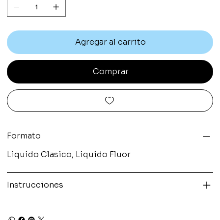
Agregar al carrito
Comprar
Formato
Liquido Clasico, Liquido Fluor
Instrucciones