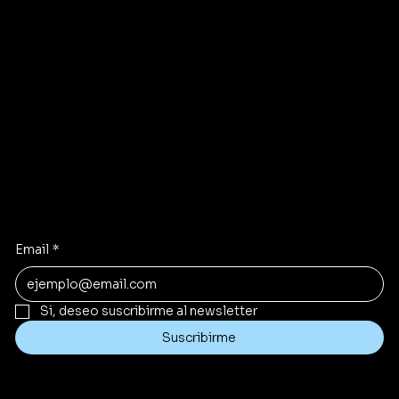
Anilina para lana Pardo Bismarck
Anilina para lana Amarillo Limon
Anilina para lana Anaranjado
Anilina para lana Amarillo Canario
Anilina para lana Solferino
Anilina para lana Fucsina
Anilina para lana Cereza Granate
Anilina para lana Punzo 6R
Anilina para lana Pardo
Anilina para lana Rojo Solido
Anilina para lana Escarlata
Anilina para lana Rosado Cartamina
Anilina para lana Floxina
Anilina para lana Punzo 3R
Anilina para lana Lacre
Precio
Precio
Precio
Precio
Precio
Precio
Precio
Precio
Precio
Precio
Precio
Precio
Precio
Precio
Precio
$ 18.635,00
$ 18.022,00
$ 16.771,00
$ 17.362,00
$ 16.771,00
$ 21.180,00
$ 19.908,00
$ 16.771,00
$ 16.939,00
$ 20.159,00
$ 16.771,00
$ 21.010,00
$ 21.010,00
$ 16.771,00
$ 20.670,00
Recibí lo último
Ofertas secretas, lanzamientos y beneficios exclusivos.
Email
*
Si, deseo suscribirme al newsletter
Suscribirme