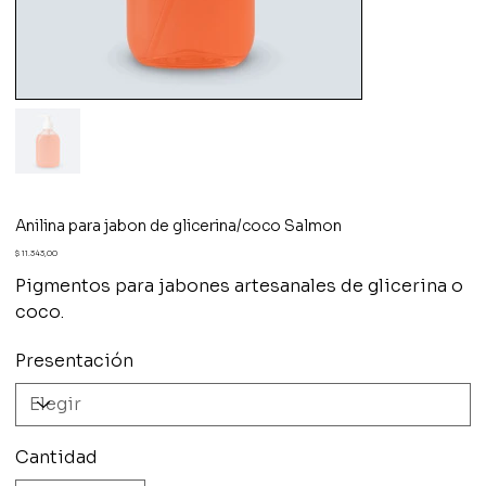
Anilina para jabon de glicerina/coco Salmon
Precio
$ 11.343,00
Pigmentos para jabones artesanales de glicerina o
coco.
Presentación
Cantidad