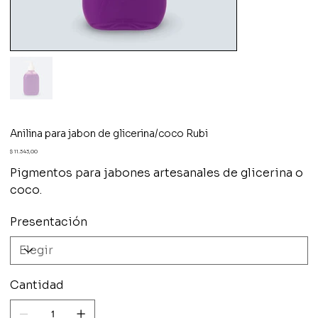
Anilina para jabon de glicerina/coco Rubi
Precio
$ 11.343,00
Pigmentos para jabones artesanales de glicerina o
coco.
Presentación
Cantidad