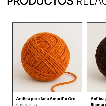
PRODUCTOS
RELA
Vista rápida
Anilina para lana Amarillo Oro
Anilina
Bismar
Precio
$ 17.362,00