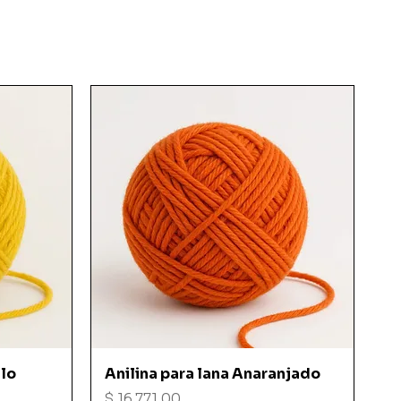
Vista rápida
llo
Anilina para lana Anaranjado
Precio
$ 16.771,00