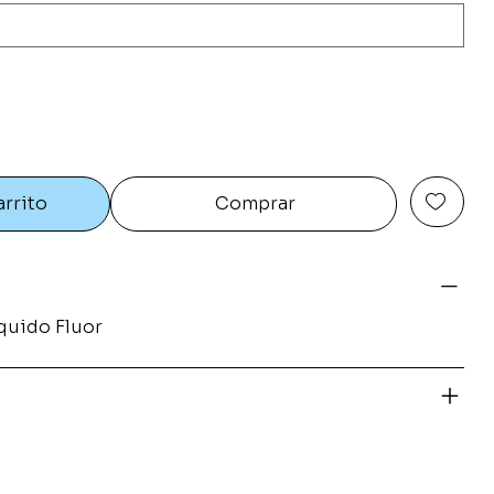
arrito
Comprar
iquido Fluor