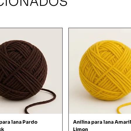
CIONADOS
Vista rápida
Vista rápida
 para lana Pardo
Anilina para lana Amari
ck
Limon